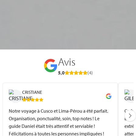
Avis
5,0
(4)
CRISTIANE
Notre voyage à Cusco et Lima-Pérou a été parfait.
Ce fu
Organisation, ponctualité, soin, top notes ! Le
bien 
guide Daniel était très attentif et serviable !
extrê
Félicitations à toutes les personnes impliquées !
attent