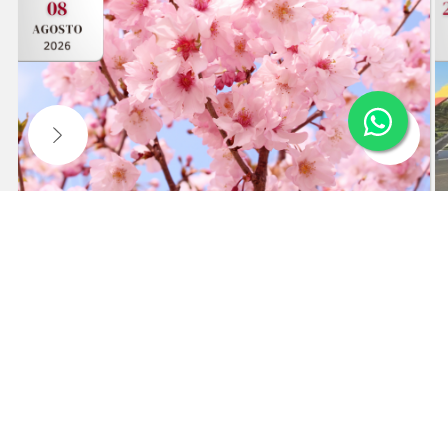
votre expérience sur notre site web. En
continuant à naviguer, vous acceptez notre
politique de confidentialité.
En savoir plus
J'accepte
55ème FESTIVAL DE LA CERISE À
CAMPOS DO JORDÃO
Visitez le festival et temps libre dans le centre-ville.
Liste d'attente