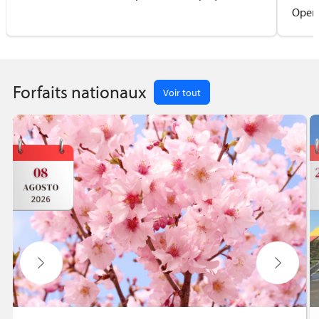
Opera
Forfaits nationaux
Voir tout