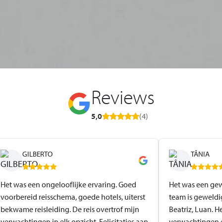
Reviews
5,0
(4)
GILBERTO
TÂNIA
Het was een ongelooflijke ervaring. Goed
Het was een gew
voorbereid reisschema, goede hotels, uiterst
team is geweldig
bekwame reisleiding. De reis overtrof mijn
Beatriz, Luan. H
verwachtingen in elk opzicht. Felicitaties aan
verwachtingen e