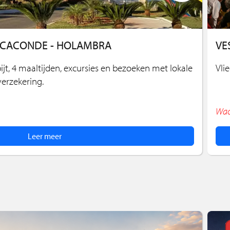
- CACONDE - HOLAMBRA
VE
ijt, 4 maaltijden, excursies en bezoeken met lokale
Vli
verzekering.
Wach
Leer meer