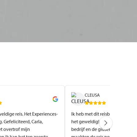
CLEUSA
eldige reis. Het Experiences-
Ik heb met dit reisbureau gereis
. Gefeliciteerd, Carla,
het geweldig! Ik raad het ten zee
et overtrof mijn
bedrijf en de gidsen zijn zeer 
n ik kan het ten zeerste
maakten de reis nog spectaculaird