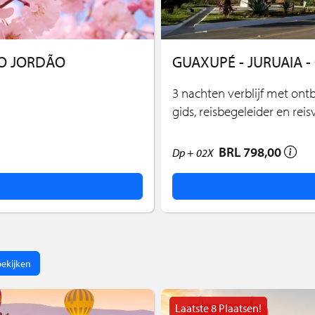
DO JORDÃO
GUAXUPÉ - JURUAIA 
3 nachten verblijf met ontb
gids, reisbegeleider en reis
BRL 798,00
Dp +
02X
bekijken
Laatste 8 Plaatsen!