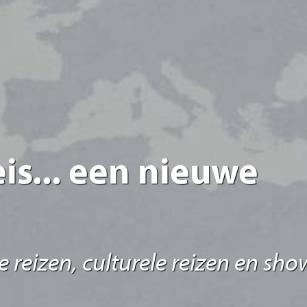
is... een nieuwe
 reizen, culturele reizen en sho