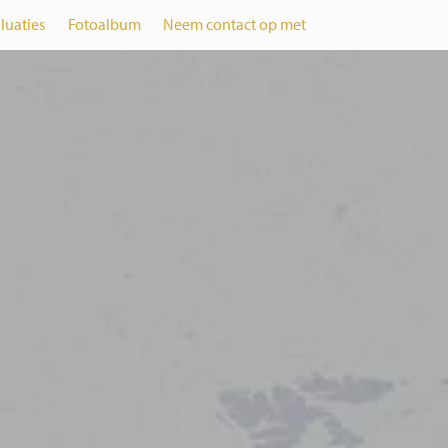
luaties
Fotoalbum
Neem contact op met