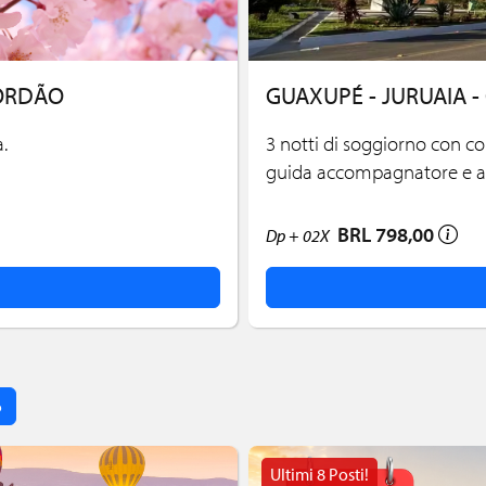
JORDÃO
GUAXUPÉ - JURUAIA 
.
3 notti di soggiorno con col
guida accompagnatore e as
BRL 798,00
Dp +
02X
o
Ultimi 8 Posti!