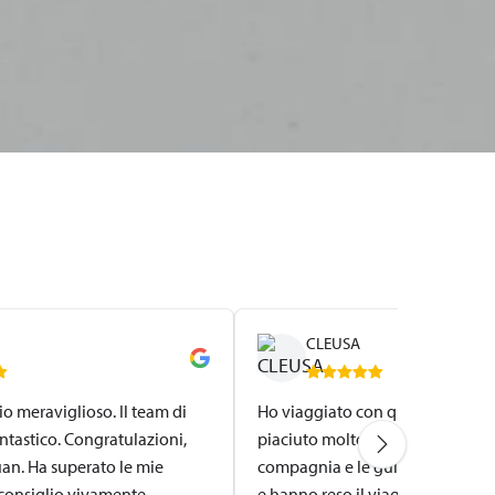
CLEUSA
io meraviglioso. Il team di
Ho viaggiato con questa agenzia
ntastico. Congratulazioni,
piaciuto molto! La consiglio viv
Luan. Ha superato le mie
compagnia e le guide sono molto
 consiglio vivamente.
e hanno reso il viaggio ancora p