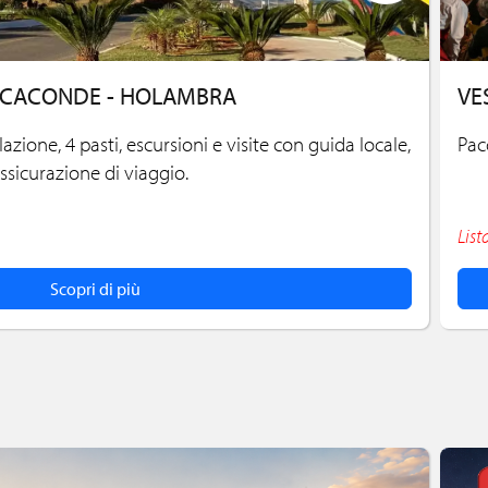
- CACONDE - HOLAMBRA
VE
azione, 4 pasti, escursioni e visite con guida locale,
Pac
sicurazione di viaggio.
List
Scopri di più