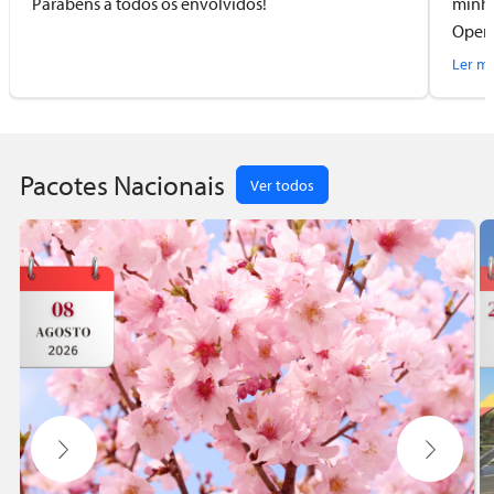
Parabéns a todos os envolvidos!
minha
Opera
prest
Ler ma
Pacotes Nacionais
Ver todos