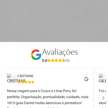
Avaliações
5,0
(4)
CRISTIANE
Nossa viagem para o Cusco e Lima-Peru, foi
Foi u
perfeita. Organização, pontualidade, cuidado, nota
elabo
10! O guia Daniel muito atencioso e prestativo!
extre