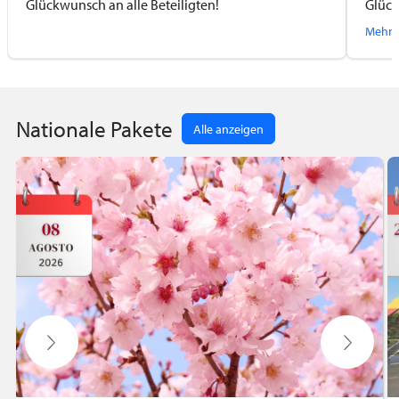
Glückwunsch an alle Beteiligten!
Glück
hervo
Mehr 
Nationale Pakete
Alle anzeigen