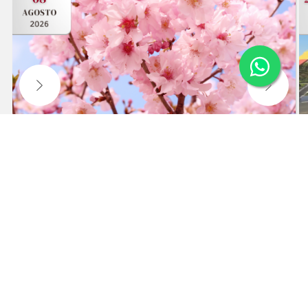
weiterhin surfen, stimmen Sie unserer
Datenschutzrichtlinie zu.
Mehr erfahren
Ich stimme zu
55. KIRSCHBLÜTENFEST IN CAMPOS DO
JORDÃO
Besuch des Festes und Freizeit im Stadtzentrum.
Warteliste