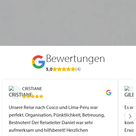
Bewertungen
5,0
(4)
CRISTIANE
Unsere Reise nach Cusco und Lima-Peru war
Es wa
perfekt. Organisation, Pünktlichkeit, Betreuung,
vorbe
Bestnoten! Der Reiseleiter Daniel war sehr
kompe
aufmerksam und hilfsbereit! Herzlichen
Erwar